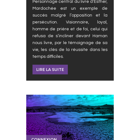
Personnage central du livre d’Esther,
Mardochée est un exemple de
succès malgré l’opposition et la
persécution. Visionnaire, loyal,
homme de prière et de foi, celui qui
refusa de s’incliner devant Haman
nous livre, par le témoignage de sa
vie, les clés de la réussite dans les
temps difficiles.
LIRE LA SUITE
CONNEXION