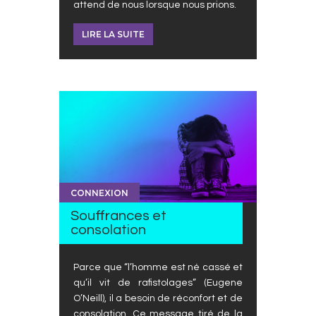
attend de nous lorsque nous prions.
LIRE LA SUITE
CONNEXION
Souffrances et
consolation
Parce que “l’homme est né cassé et
qu’il vit de rafistolages” (Eugene
O’Neill), il a besoin de réconfort et de
consolation. Ce message tiré de la