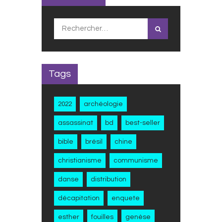
Rechercher :
Tags
2022
archéologie
assassinat
bd
best-seller
bible
brésil
chine
christianisme
communisme
danse
distribution
décapitation
enquete
esther
fouilles
genèse