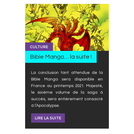
CULTURE
Bible Manga… la suite !
La conclusion tant attendue de la
Bible Manga sera disponible en
France au printemps 2021. Majesté,
le sixième volume de la saga à
succès, sera entièrement consacré
à l’Apocalypse.
LIRE LA SUITE