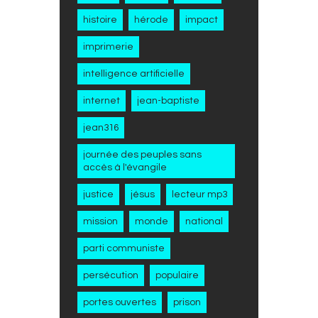
histoire
hérode
impact
imprimerie
intelligence artificielle
internet
jean-baptiste
jean316
journée des peuples sans
accès à l'évangile
justice
jésus
lecteur mp3
mission
monde
national
parti communiste
persécution
populaire
portes ouvertes
prison