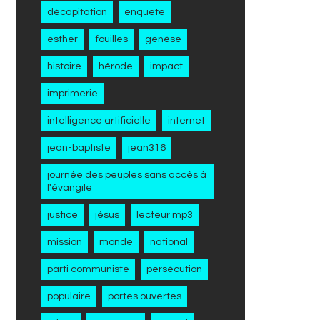
décapitation
enquete
esther
fouilles
genèse
histoire
hérode
impact
imprimerie
intelligence artificielle
internet
jean-baptiste
jean316
journée des peuples sans accès à
l'évangile
justice
jésus
lecteur mp3
mission
monde
national
parti communiste
persécution
populaire
portes ouvertes