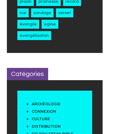
prison
promesse
record
rue
sondage
verset
évangile
église
évangélisation
Catégories
ARCHÉOLOGIE
CONNEXION
CULTURE
DISTRIBUTION
DO YOU SPEAK BIBLE