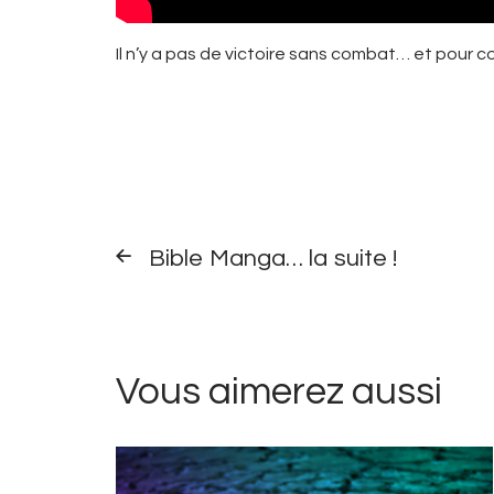
Il n’y a pas de
victoire
sans
combat
… et pour co
Navigation
ARTICLE
PRÉCÉDENT
Bible Manga… la suite !
de
l’article
Vous aimerez aussi