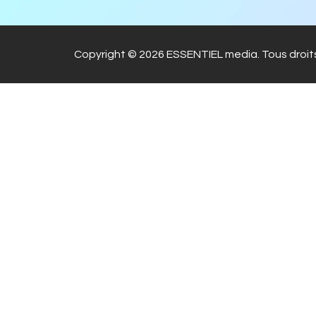
Copyright © 2026 ESSENTIEL media. Tous droits
Warning
: file_get_contents(https://www.googleapis.com
dIYxNXPBPnKjB2BW_zxKK): failed to open stream: HTTP reque
content/plugins/master-popups/includes/class-player.php
o
Warning
: file_get_contents(https://www.googleapis.com