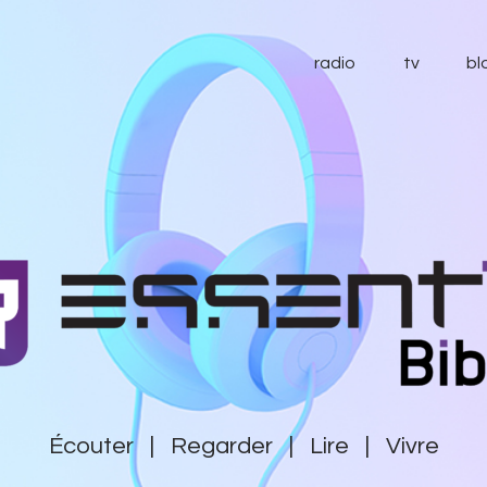
radio
radio
tv
bl
tv
blog
essentiel
contact
soutenir
Écouter | Regarder | Lire | Vivre