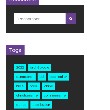
Rechercher :
Tags
2022
archéologie
assassinat
bd
best-seller
bible
brésil
chine
christianisme
communisme
danse
distribution