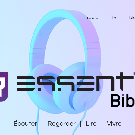
radio
radio
tv
bl
tv
blog
essentiel
contact
soutenir
Écouter | Regarder | Lire | Vivre