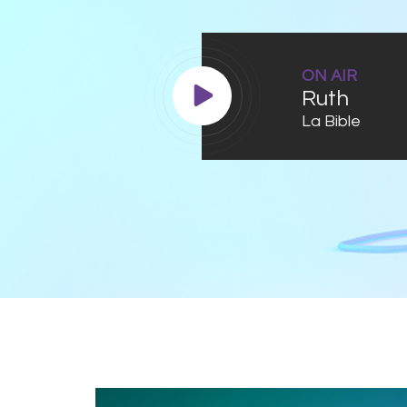
ON AIR
Ruth
La Bible