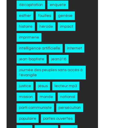
décapitation
enquete
esther
fouilles
genèse
histoire
hérode
impact
imprimerie
intelligence artificielle
internet
jean-baptiste
jean316
journée des peuples sans accès à
l'évangile
justice
jésus
lecteur mp3
mission
monde
national
parti communiste
persécution
populaire
portes ouvertes