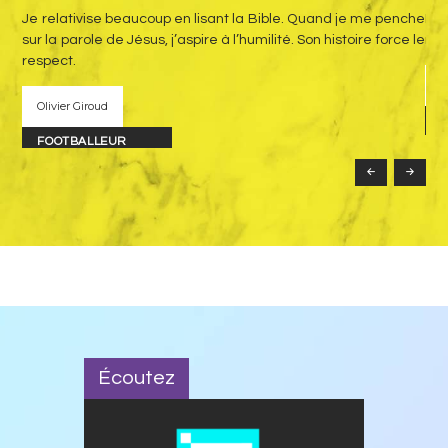
 les
Je relativise beaucoup en lisant la Bible. Quand je me penche
Il 
 au
sur la parole de Jésus, j’aspire à l’humilité. Son histoire force le
ren
oute
respect.
F
Olivier Giroud
É
FOOTBALLEUR
Écoutez