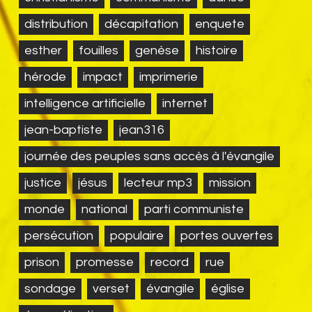
distribution
décapitation
enquete
esther
fouilles
genèse
histoire
hérode
impact
imprimerie
intelligence artificielle
internet
jean-baptiste
jean316
journée des peuples sans accès à l'évangile
justice
jésus
lecteur mp3
mission
monde
national
parti communiste
persécution
populaire
portes ouvertes
prison
promesse
record
rue
sondage
verset
évangile
église