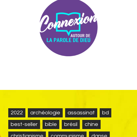
2022
archéologie
assassinat
bd
best-seller
bible
brésil
chine
christianisme
communisme
danse