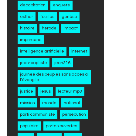
décapitation
enquete
esther
fouilles
genèse
histoire
hérode
impact
imprimerie
intelligence artificielle
internet
jean-baptiste
jean316
journée des peuples sans accès à
l'évangile
justice
jésus
lecteur mp3
mission
monde
national
parti communiste
persécution
populaire
portes ouvertes