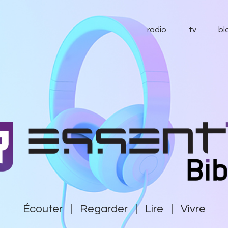
radio
radio
tv
bl
tv
blog
essentiel
contact
soutenir
Écouter | Regarder | Lire | Vivre