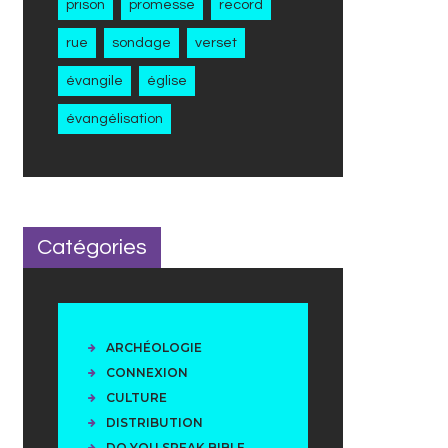
prison
promesse
record
rue
sondage
verset
évangile
église
évangélisation
Catégories
ARCHÉOLOGIE
CONNEXION
CULTURE
DISTRIBUTION
DO YOU SPEAK BIBLE