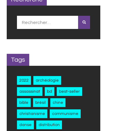
Rechercher :
Tags
2022
archéologie
assassinat
bd
best-seller
bible
brésil
chine
christianisme
communisme
danse
distribution