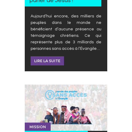
parler de Jésus !
Aujourd’hui encore, des milliers de
peuples dans le monde ne
bénéficient d’aucune présence ou
témoignage chrétiens. Ce qui
représente plus de 3 milliards de
personnes sans accès à l’Évangile…
LIRE LA SUITE
MISSION