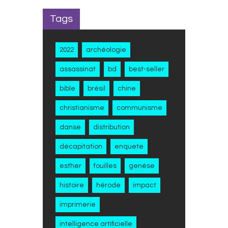
Tags
2022
archéologie
assassinat
bd
best-seller
bible
brésil
chine
christianisme
communisme
danse
distribution
décapitation
enquete
esther
fouilles
genèse
histoire
hérode
impact
imprimerie
intelligence artificielle