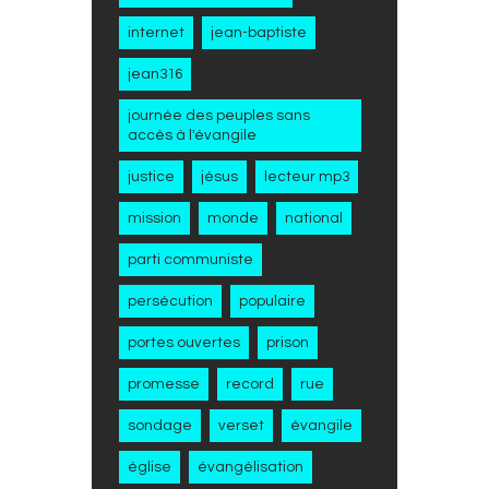
internet
jean-baptiste
jean316
journée des peuples sans
accès à l'évangile
justice
jésus
lecteur mp3
mission
monde
national
parti communiste
persécution
populaire
portes ouvertes
prison
promesse
record
rue
sondage
verset
évangile
église
évangélisation