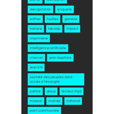
décapitation
enquete
esther
fouilles
genèse
histoire
hérode
impact
imprimerie
intelligence artificielle
internet
jean-baptiste
jean316
journée des peuples sans
accès à l'évangile
justice
jésus
lecteur mp3
mission
monde
national
parti communiste