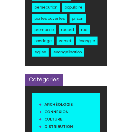
persécution
populaire
portes ouvertes
prison
promesse
record
rue
sondage
verset
évangile
église
évangélisation
Catégories
ARCHÉOLOGIE
CONNEXION
CULTURE
DISTRIBUTION