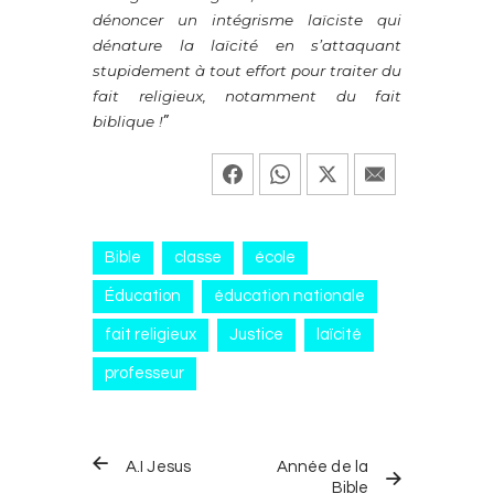
dénoncer un intégrisme laïciste qui
dénature la laïcité en s’attaquant
stupidement à tout effort pour traiter du
fait religieux, notamment du fait
biblique !
”
Bible
classe
école
Éducation
éducation nationale
fait religieux
Justice
laïcité
professeur
Navigation
ARTICLE
ARTICLE
de
A.I Jesus
Année de la
PRÉCÉDENT
SUIVANT
Bible