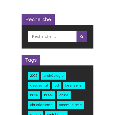
l’article
Recherche
Rechercher :
Tags
2022
archéologie
assassinat
bd
best-seller
bible
brésil
chine
christianisme
communisme
danse
distribution