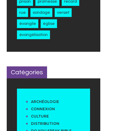
prison
promesse
record
rue
sondage
verset
évangile
église
évangélisation
Catégories
ARCHÉOLOGIE
CONNEXION
CULTURE
DISTRIBUTION
DO YOU SPEAK BIBLE