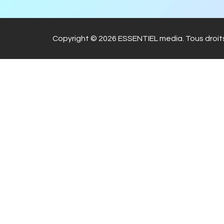
Copyright © 2026 ESSENTIEL media. Tous droits
Warning
: file_get_contents(https://www.googleapis.com
dIYxNXPBPnKjB2BW_zxKK): failed to open stream: HTTP reque
content/plugins/master-popups/includes/class-player.php
o
Warning
: file_get_contents(https://www.googleapis.com