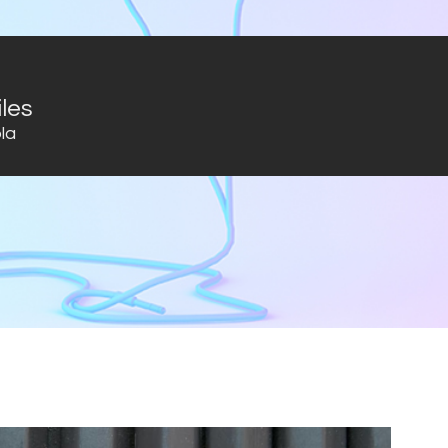
iles
la