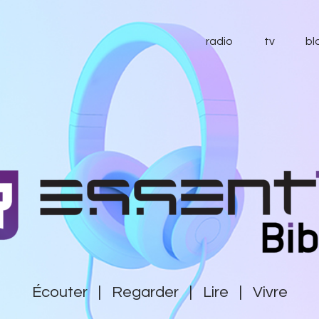
radio
radio
tv
bl
tv
blog
essentiel
contact
soutenir
Écouter | Regarder | Lire | Vivre