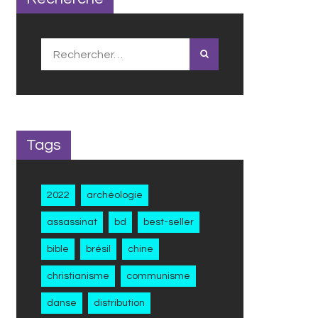
Rechercher :
Tags
2022
archéologie
assassinat
bd
best-seller
bible
brésil
chine
christianisme
communisme
danse
distribution