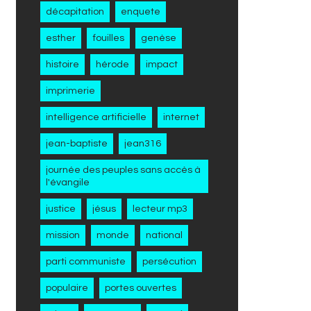
décapitation
enquete
esther
fouilles
genèse
histoire
hérode
impact
imprimerie
intelligence artificielle
internet
jean-baptiste
jean316
journée des peuples sans accès à
l'évangile
justice
jésus
lecteur mp3
mission
monde
national
parti communiste
persécution
populaire
portes ouvertes