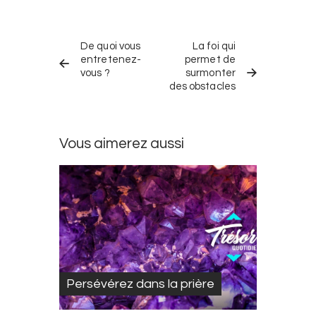
Navigation
TRÉSOR
TRÉSOR
dans
De quoi vous
La foi qui
QUOTIDIEN
QUOTIDIEN
PRÉCÉDENT
SUIVANT
entretenez-
permet de
les
vous ?
surmonter
trésors
des obstacles
quotidiens
Vous aimerez aussi
Persévérez dans la prière