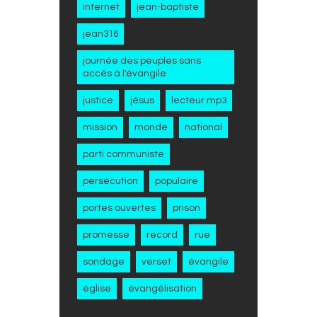
internet
jean-baptiste
jean316
journée des peuples sans
accès à l'évangile
justice
jésus
lecteur mp3
mission
monde
national
parti communiste
persécution
populaire
portes ouvertes
prison
promesse
record
rue
sondage
verset
évangile
église
évangélisation