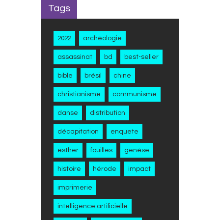
Tags
2022
archéologie
assassinat
bd
best-seller
bible
brésil
chine
christianisme
communisme
danse
distribution
décapitation
enquete
esther
fouilles
genèse
histoire
hérode
impact
imprimerie
intelligence artificielle