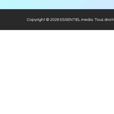
Copyright © 2026 ESSENTIEL media. Tous droits
Warning
: file_get_contents(https://www.googleapis.com
dIYxNXPBPnKjB2BW_zxKK): failed to open stream: HTTP reque
content/plugins/master-popups/includes/class-player.php
o
Warning
: file_get_contents(https://www.googleapis.com