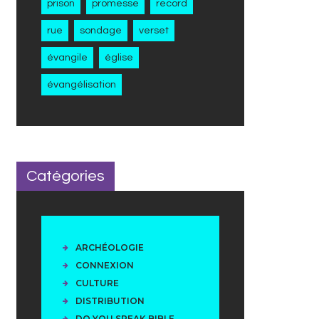
prison
promesse
record
rue
sondage
verset
évangile
église
évangélisation
Catégories
ARCHÉOLOGIE
CONNEXION
CULTURE
DISTRIBUTION
DO YOU SPEAK BIBLE