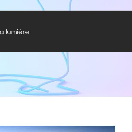
la lumière
e