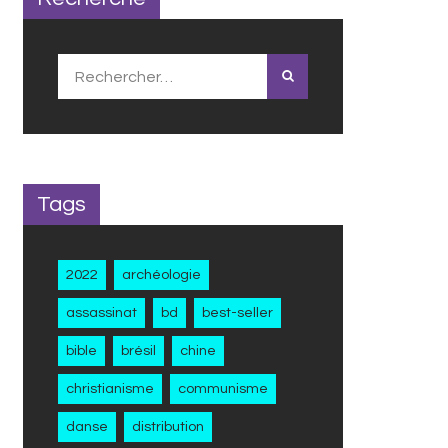
Rechercher :
Tags
2022
archéologie
assassinat
bd
best-seller
bible
brésil
chine
christianisme
communisme
danse
distribution