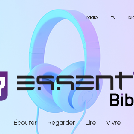
radio
radio
tv
bl
tv
blog
essentiel
contact
soutenir
Écouter | Regarder | Lire | Vivre