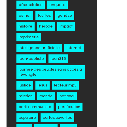
décapitation
enquete
esther
fouilles
genèse
histoire
hérode
impact
imprimerie
intelligence artificielle
internet
jean-baptiste
jean316
journée des peuples sans accès à
l'évangile
justice
jésus
lecteur mp3
mission
monde
national
parti communiste
persécution
populaire
portes ouvertes