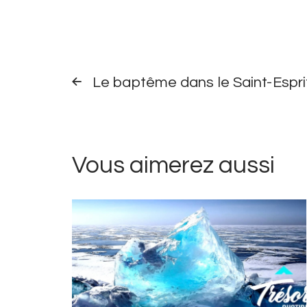
Navigation
TRÉSOR
QUOTIDIEN
Le baptême dans le Saint-Espri
dans
PRÉCÉDENT
les
trésors
Vous aimerez aussi
quotidiens