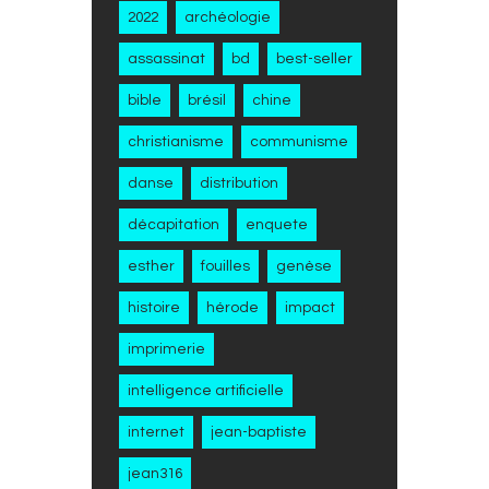
2022
archéologie
assassinat
bd
best-seller
bible
brésil
chine
christianisme
communisme
danse
distribution
décapitation
enquete
esther
fouilles
genèse
histoire
hérode
impact
imprimerie
intelligence artificielle
internet
jean-baptiste
jean316