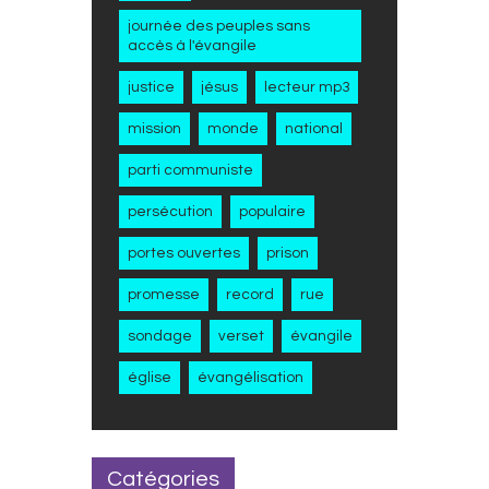
journée des peuples sans
accès à l'évangile
justice
jésus
lecteur mp3
mission
monde
national
parti communiste
persécution
populaire
portes ouvertes
prison
promesse
record
rue
sondage
verset
évangile
église
évangélisation
Catégories