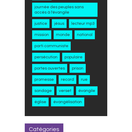
journée des peuples sans
accès à l'évangile
justice
jésus
lecteur mp3
mission
monde
national
parti communiste
persécution
populaire
portes ouvertes
prison
promesse
record
rue
sondage
verset
évangile
église
évangélisation
Catégories