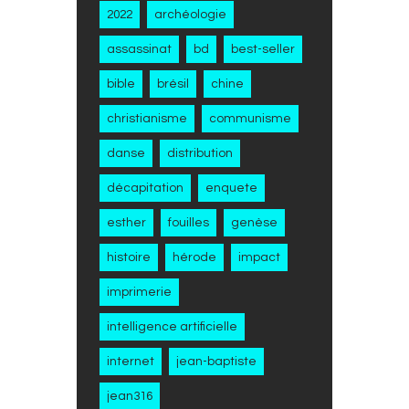
2022
archéologie
assassinat
bd
best-seller
bible
brésil
chine
christianisme
communisme
danse
distribution
décapitation
enquete
esther
fouilles
genèse
histoire
hérode
impact
imprimerie
intelligence artificielle
internet
jean-baptiste
jean316