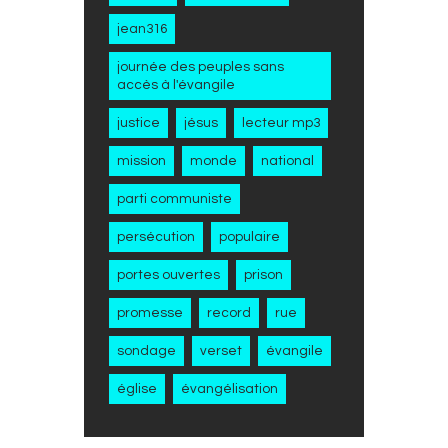
jean316
journée des peuples sans
accès à l'évangile
justice
jésus
lecteur mp3
mission
monde
national
parti communiste
persécution
populaire
portes ouvertes
prison
promesse
record
rue
sondage
verset
évangile
église
évangélisation