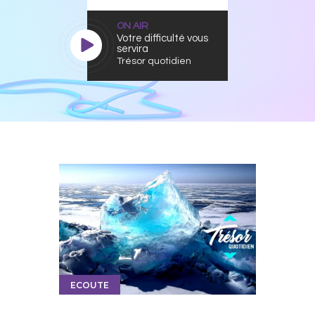
ON AIR
Votre difficulté vous
servira
Trésor quotidien
ECOUTE