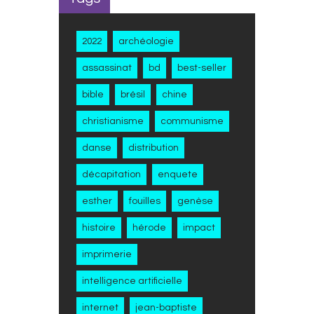
2022
archéologie
assassinat
bd
best-seller
bible
brésil
chine
christianisme
communisme
danse
distribution
décapitation
enquete
esther
fouilles
genèse
histoire
hérode
impact
imprimerie
intelligence artificielle
internet
jean-baptiste