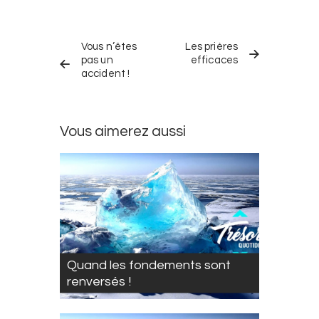
Navigation
TRÉSOR
TRÉSOR
dans
Vous n’êtes
Les prières
QUOTIDIEN
QUOTIDIEN
PRÉCÉDENT
SUIVANT
pas un
efficaces
les
accident !
trésors
quotidiens
Vous aimerez aussi
Quand les fondements sont
renversés !