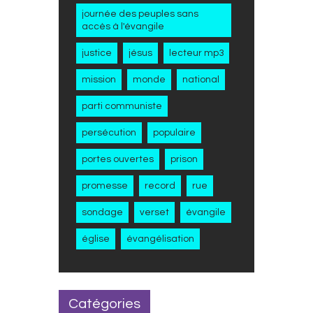
journée des peuples sans
accès à l'évangile
justice
jésus
lecteur mp3
mission
monde
national
parti communiste
persécution
populaire
portes ouvertes
prison
promesse
record
rue
sondage
verset
évangile
église
évangélisation
Catégories