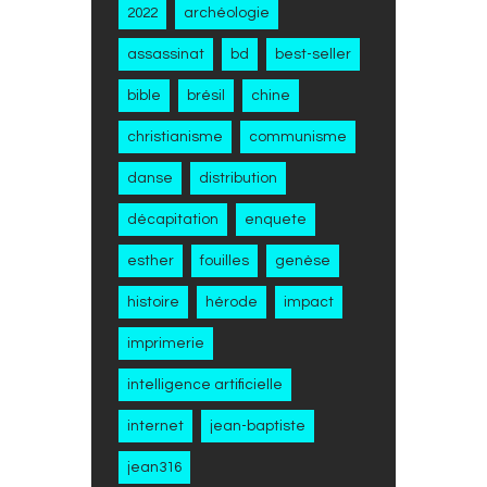
2022
archéologie
assassinat
bd
best-seller
bible
brésil
chine
christianisme
communisme
danse
distribution
décapitation
enquete
esther
fouilles
genèse
histoire
hérode
impact
imprimerie
intelligence artificielle
internet
jean-baptiste
jean316