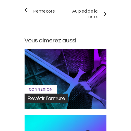
Navigation
ARTICLE
ARTICLE
de
Pentecôte
Au pied de la
PRÉCÉDENT
SUIVANT
croix
l’article
Vous aimerez aussi
CONNEXION
Revêtir l’armure