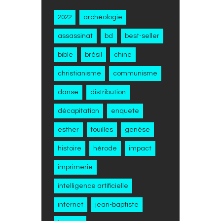
2022
archéologie
assassinat
bd
best-seller
bible
brésil
chine
christianisme
communisme
danse
distribution
décapitation
enquete
esther
fouilles
genèse
histoire
hérode
impact
imprimerie
intelligence artificielle
internet
jean-baptiste