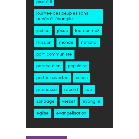
jean316
journée des peuples sans
accès à l'évangile
justice
jésus
lecteur mp3
mission
monde
national
parti communiste
persécution
populaire
portes ouvertes
prison
promesse
record
rue
sondage
verset
évangile
église
évangélisation