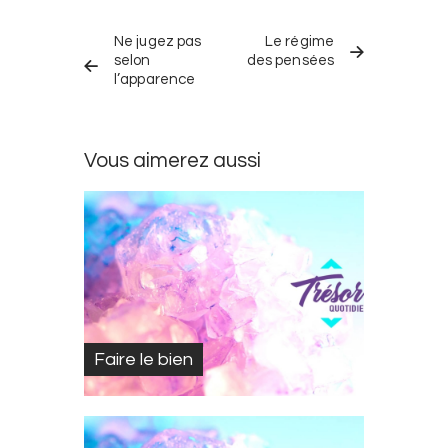
Navigation
TRÉSOR
TRÉSOR
dans
Ne jugez pas
Le régime
QUOTIDIEN
QUOTIDIEN
PRÉCÉDENT
SUIVANT
selon
des pensées
les
l’apparence
trésors
quotidiens
Vous aimerez aussi
Faire le bien