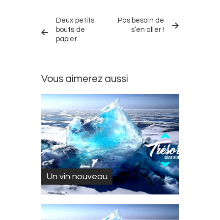
Navigation
TRÉSOR
TRÉSOR
dans
Deux petits
Pas besoin de
QUOTIDIEN
QUOTIDIEN
PRÉCÉDENT
SUIVANT
bouts de
s’en aller !
les
papier…
trésors
quotidiens
Vous aimerez aussi
Un vin nouveau