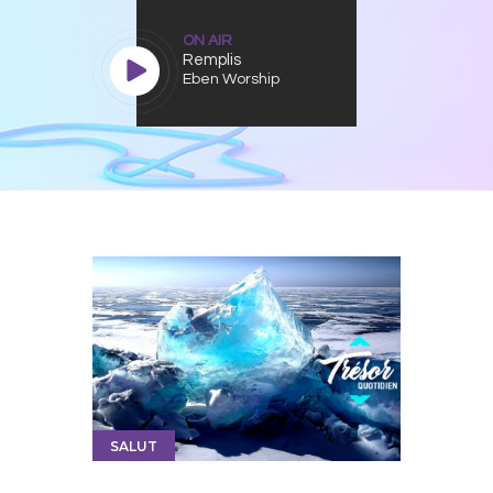
ON AIR
Remplis
Eben Worship
SALUT