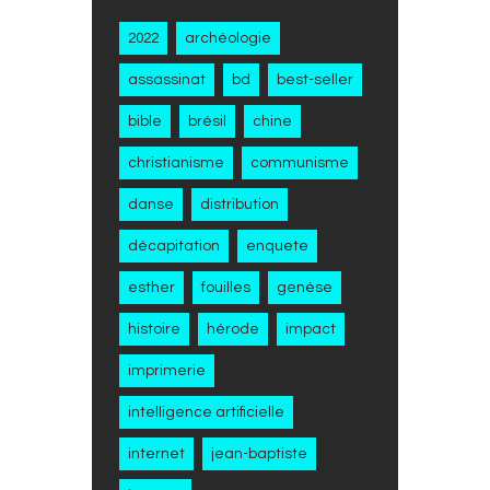
2022
archéologie
assassinat
bd
best-seller
bible
brésil
chine
christianisme
communisme
danse
distribution
décapitation
enquete
esther
fouilles
genèse
histoire
hérode
impact
imprimerie
intelligence artificielle
internet
jean-baptiste