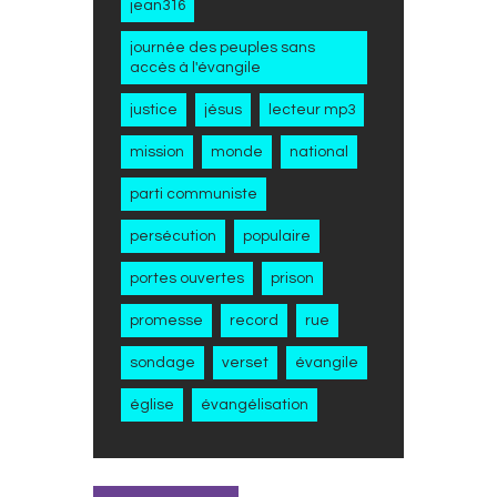
jean316
journée des peuples sans
accès à l'évangile
justice
jésus
lecteur mp3
mission
monde
national
parti communiste
persécution
populaire
portes ouvertes
prison
promesse
record
rue
sondage
verset
évangile
église
évangélisation