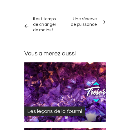
Navigation
TRÉSOR
TRÉSOR
dans
Il est temps
Une réserve
QUOTIDIEN
QUOTIDIEN
PRÉCÉDENT
SUIVANT
de changer
de puissance
les
de mains !
trésors
quotidiens
Vous aimerez aussi
Les leçons de la fourmi