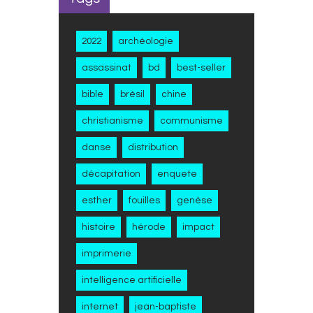
2022
archéologie
assassinat
bd
best-seller
bible
brésil
chine
christianisme
communisme
danse
distribution
décapitation
enquete
esther
fouilles
genèse
histoire
hérode
impact
imprimerie
intelligence artificielle
internet
jean-baptiste