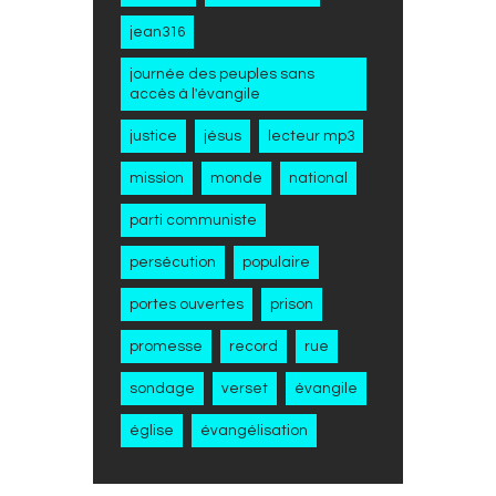
jean316
journée des peuples sans
accès à l'évangile
justice
jésus
lecteur mp3
mission
monde
national
parti communiste
persécution
populaire
portes ouvertes
prison
promesse
record
rue
sondage
verset
évangile
église
évangélisation