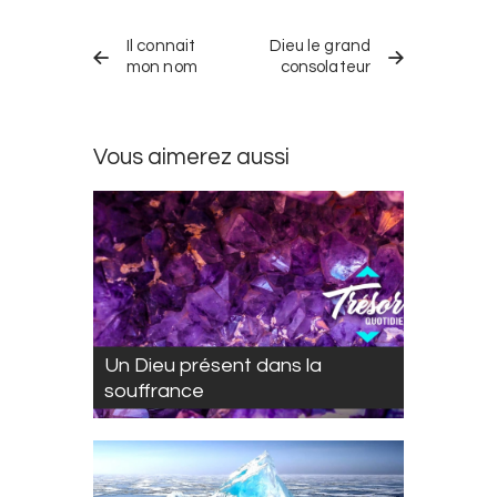
Navigation
TRÉSOR
TRÉSOR
dans
Il connait
Dieu le grand
QUOTIDIEN
QUOTIDIEN
PRÉCÉDENT
SUIVANT
mon nom
consolateur
les
trésors
quotidiens
Vous aimerez aussi
Un Dieu présent dans la
souffrance