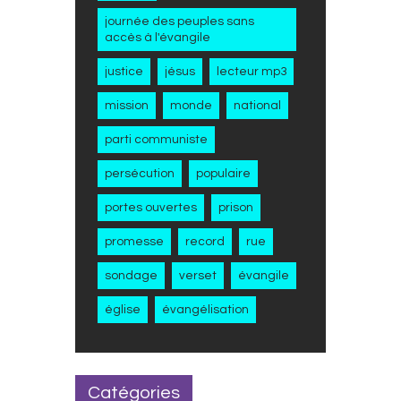
journée des peuples sans
accès à l'évangile
justice
jésus
lecteur mp3
mission
monde
national
parti communiste
persécution
populaire
portes ouvertes
prison
promesse
record
rue
sondage
verset
évangile
église
évangélisation
Catégories