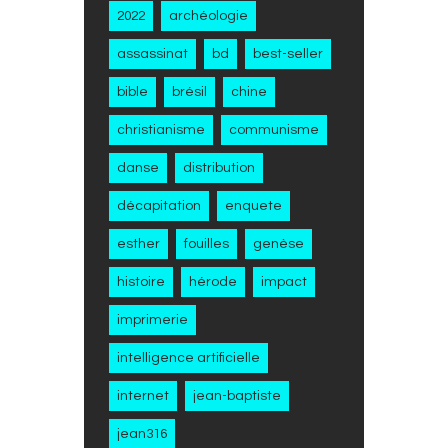
2022
archéologie
assassinat
bd
best-seller
bible
brésil
chine
christianisme
communisme
danse
distribution
décapitation
enquete
esther
fouilles
genèse
histoire
hérode
impact
imprimerie
intelligence artificielle
internet
jean-baptiste
jean316