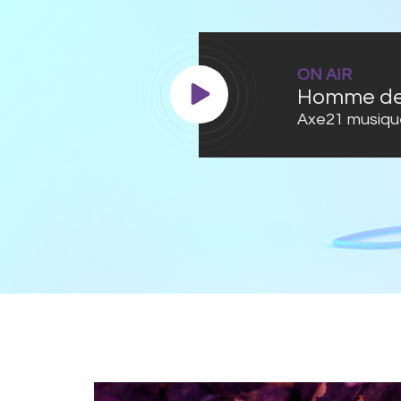
ON AIR
Homme de
Axe21 musiqu