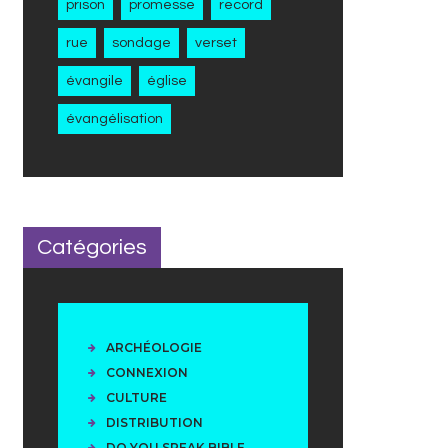
prison
promesse
record
rue
sondage
verset
évangile
église
évangélisation
Catégories
ARCHÉOLOGIE
CONNEXION
CULTURE
DISTRIBUTION
DO YOU SPEAK BIBLE