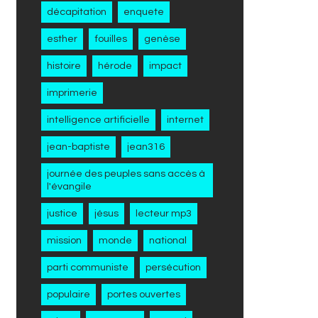
décapitation
enquete
esther
fouilles
genèse
histoire
hérode
impact
imprimerie
intelligence artificielle
internet
jean-baptiste
jean316
journée des peuples sans accès à
l'évangile
justice
jésus
lecteur mp3
mission
monde
national
parti communiste
persécution
populaire
portes ouvertes