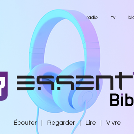
radio
radio
tv
bl
tv
blog
essentiel
contact
soutenir
Écouter | Regarder | Lire | Vivre