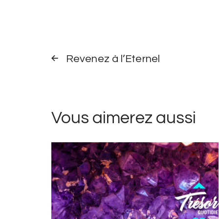
Navigation
TRÉSOR
QUOTIDIEN
Revenez à l’Eternel
dans
PRÉCÉDENT
les
trésors
Vous aimerez aussi
quotidiens