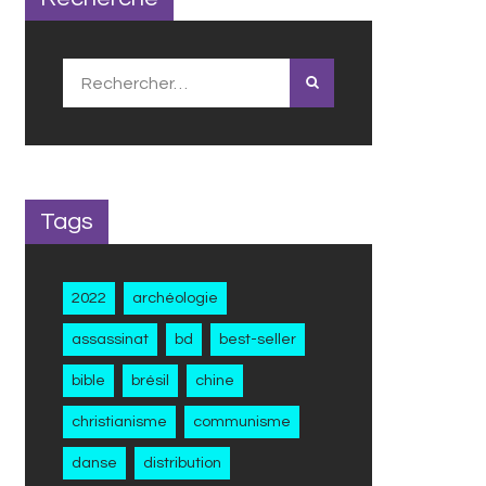
Rechercher :
Tags
2022
archéologie
assassinat
bd
best-seller
bible
brésil
chine
christianisme
communisme
danse
distribution