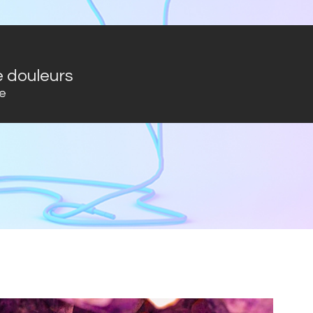
 douleurs
e