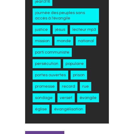
jean316
journée des peuples sans
accès à l'évangile
justice
jésus
lecteur mp3
mission
monde
national
parti communiste
persécution
populaire
portes ouvertes
prison
promesse
record
rue
sondage
verset
évangile
église
évangélisation