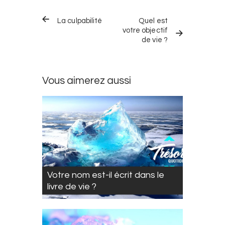
Navigation
TRÉSOR
TRÉSOR
dans
La culpabilité
Quel est
QUOTIDIEN
QUOTIDIEN
PRÉCÉDENT
SUIVANT
votre objectif
les
de vie ?
trésors
quotidiens
Vous aimerez aussi
Votre nom est-il écrit dans le
livre de vie ?