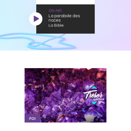
ON AIR
La parabole des
noces
La Bible
FOI