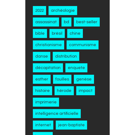
2022
archéologie
assassinat
bd
best-seller
bible
brésil
chine
christianisme
communisme
danse
distribution
décapitation
enquete
esther
fouilles
genèse
histoire
hérode
impact
imprimerie
intelligence artificielle
internet
jean-baptiste