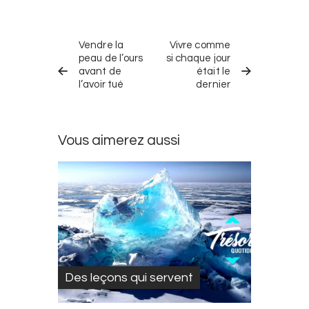
Navigation
TRÉSOR
TRÉSOR
dans
Vendre la
Vivre comme
QUOTIDIEN
QUOTIDIEN
PRÉCÉDENT
SUIVANT
peau de l’ours
si chaque jour
les
avant de
était le
trésors
l’avoir tué
dernier
quotidiens
Vous aimerez aussi
Des leçons qui servent