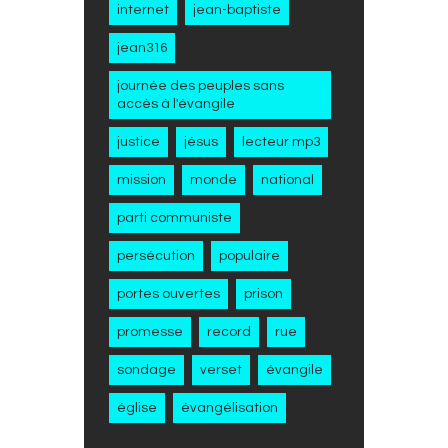
internet
jean-baptiste
jean316
journée des peuples sans
accès à l'évangile
justice
jésus
lecteur mp3
mission
monde
national
parti communiste
persécution
populaire
portes ouvertes
prison
promesse
record
rue
sondage
verset
évangile
église
évangélisation