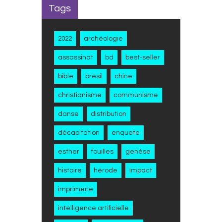
Tags
2022
archéologie
assassinat
bd
best-seller
bible
brésil
chine
christianisme
communisme
danse
distribution
décapitation
enquete
esther
fouilles
genèse
histoire
hérode
impact
imprimerie
intelligence artificielle