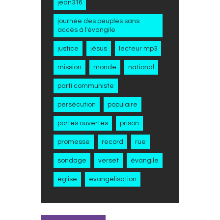
jean316
journée des peuples sans
accès à l'évangile
justice
jésus
lecteur mp3
mission
monde
national
parti communiste
persécution
populaire
portes ouvertes
prison
promesse
record
rue
sondage
verset
évangile
église
évangélisation