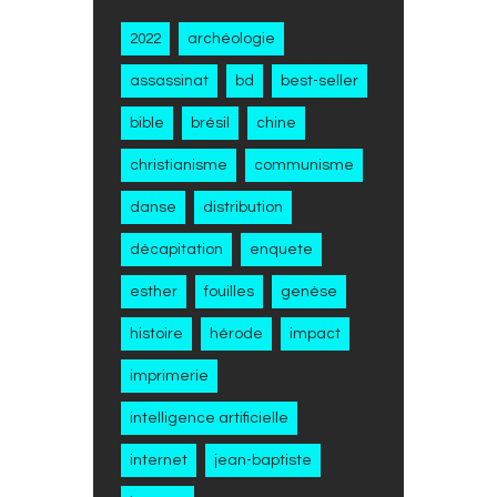
2022
archéologie
assassinat
bd
best-seller
bible
brésil
chine
christianisme
communisme
danse
distribution
décapitation
enquete
esther
fouilles
genèse
histoire
hérode
impact
imprimerie
intelligence artificielle
internet
jean-baptiste