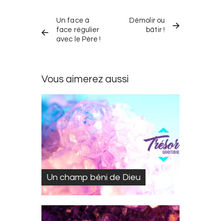
Navigation
TRÉSOR
TRÉSOR
dans
Un face à
Démolir ou
QUOTIDIEN
QUOTIDIEN
PRÉCÉDENT
SUIVANT
face régulier
bâtir !
les
avec le Père !
trésors
quotidiens
Vous aimerez aussi
Un champ béni de Dieu