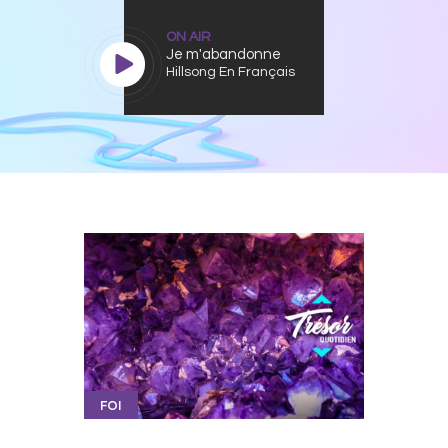
ON AIR
Je m'abandonne
Hillsong En Français
FOI