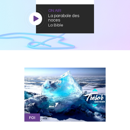
ON AIR
La parabole des
noces
La Bible
FOI