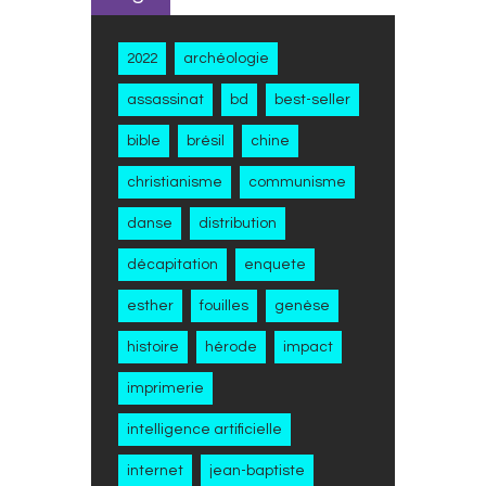
2022
archéologie
assassinat
bd
best-seller
bible
brésil
chine
christianisme
communisme
danse
distribution
décapitation
enquete
esther
fouilles
genèse
histoire
hérode
impact
imprimerie
intelligence artificielle
internet
jean-baptiste