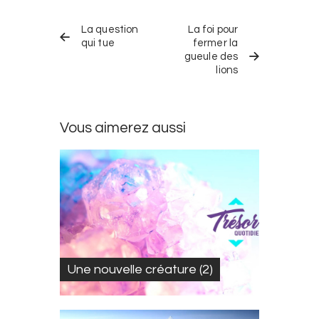
Navigation
TRÉSOR
TRÉSOR
dans
La question
La foi pour
QUOTIDIEN
QUOTIDIEN
PRÉCÉDENT
SUIVANT
qui tue
fermer la
les
gueule des
trésors
lions
quotidiens
Vous aimerez aussi
Une nouvelle créature (2)