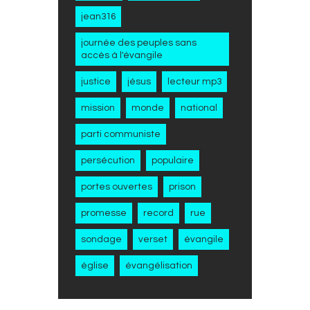
jean316
journée des peuples sans
accès à l'évangile
justice
jésus
lecteur mp3
mission
monde
national
parti communiste
persécution
populaire
portes ouvertes
prison
promesse
record
rue
sondage
verset
évangile
église
évangélisation