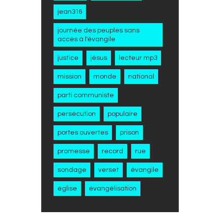
jean316
journée des peuples sans
accès à l'évangile
justice
jésus
lecteur mp3
mission
monde
national
parti communiste
persécution
populaire
portes ouvertes
prison
promesse
record
rue
sondage
verset
évangile
église
évangélisation