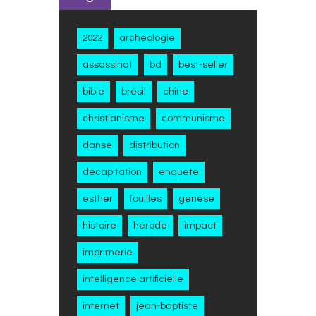
2022
archéologie
assassinat
bd
best-seller
bible
brésil
chine
christianisme
communisme
danse
distribution
décapitation
enquete
esther
fouilles
genèse
histoire
hérode
impact
imprimerie
intelligence artificielle
internet
jean-baptiste