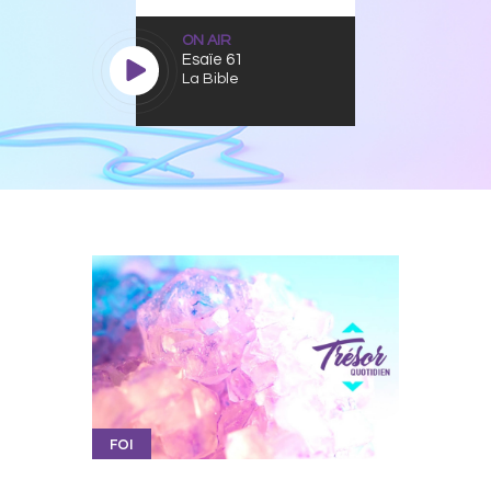
ON AIR
Esaïe 61
La Bible
FOI