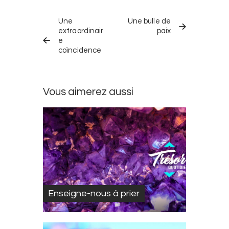
Navigation
TRÉSOR
TRÉSOR
dans
Une
Une bulle de
QUOTIDIEN
QUOTIDIEN
PRÉCÉDENT
SUIVANT
extraordinair
paix
les
e
trésors
coïncidence
quotidiens
Vous aimerez aussi
Enseigne-nous à prier