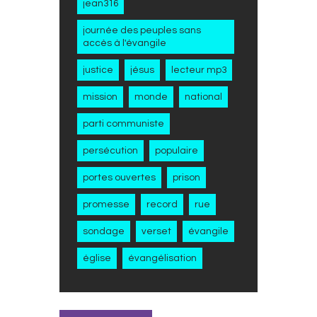
jean316
journée des peuples sans
accès à l'évangile
justice
jésus
lecteur mp3
mission
monde
national
parti communiste
persécution
populaire
portes ouvertes
prison
promesse
record
rue
sondage
verset
évangile
église
évangélisation