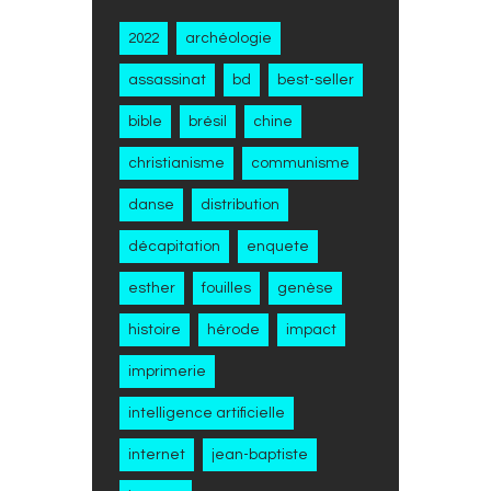
2022
archéologie
assassinat
bd
best-seller
bible
brésil
chine
christianisme
communisme
danse
distribution
décapitation
enquete
esther
fouilles
genèse
histoire
hérode
impact
imprimerie
intelligence artificielle
internet
jean-baptiste