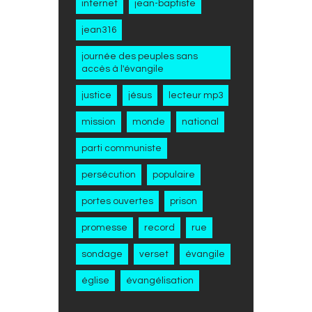
internet
jean-baptiste
jean316
journée des peuples sans
accès à l'évangile
justice
jésus
lecteur mp3
mission
monde
national
parti communiste
persécution
populaire
portes ouvertes
prison
promesse
record
rue
sondage
verset
évangile
église
évangélisation