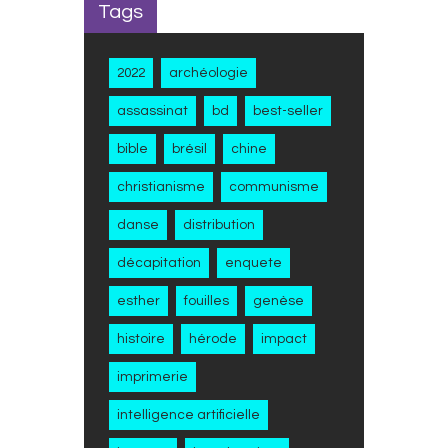
Tags
2022
archéologie
assassinat
bd
best-seller
bible
brésil
chine
christianisme
communisme
danse
distribution
décapitation
enquete
esther
fouilles
genèse
histoire
hérode
impact
imprimerie
intelligence artificielle