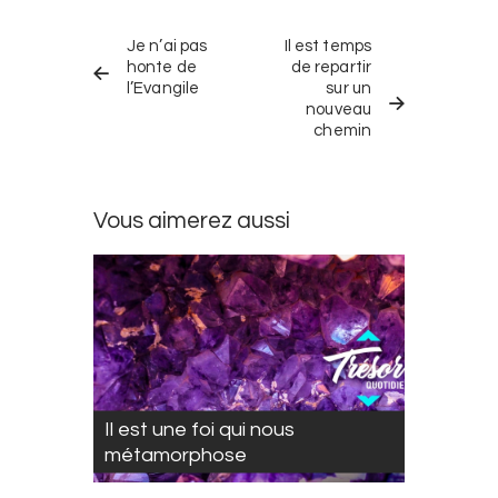
Navigation
TRÉSOR
TRÉSOR
dans
Je n’ai pas
Il est temps
QUOTIDIEN
QUOTIDIEN
PRÉCÉDENT
SUIVANT
honte de
de repartir
les
l’Evangile
sur un
trésors
nouveau
chemin
quotidiens
Vous aimerez aussi
Il est une foi qui nous
métamorphose