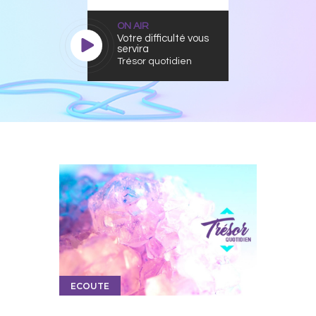
ON AIR
Votre difficulté vous
servira
Trésor quotidien
ECOUTE