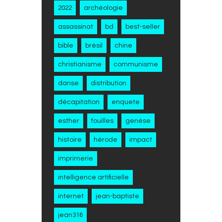
2022
archéologie
assassinat
bd
best-seller
bible
brésil
chine
christianisme
communisme
danse
distribution
décapitation
enquete
esther
fouilles
genèse
histoire
hérode
impact
imprimerie
intelligence artificielle
internet
jean-baptiste
jean316