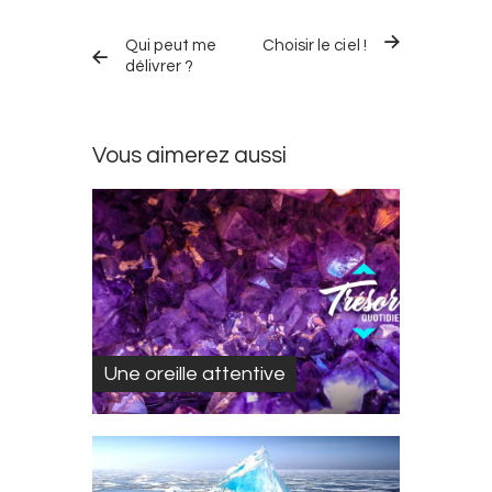
Navigation
TRÉSOR
TRÉSOR
dans
Qui peut me
Choisir le ciel !
QUOTIDIEN
QUOTIDIEN
PRÉCÉDENT
SUIVANT
délivrer ?
les
trésors
quotidiens
Vous aimerez aussi
Une oreille attentive