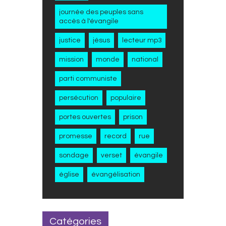
journée des peuples sans
accès à l'évangile
justice
jésus
lecteur mp3
mission
monde
national
parti communiste
persécution
populaire
portes ouvertes
prison
promesse
record
rue
sondage
verset
évangile
église
évangélisation
Catégories