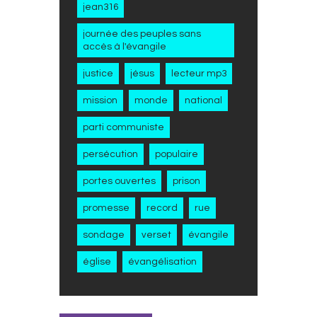
jean316
journée des peuples sans
accès à l'évangile
justice
jésus
lecteur mp3
mission
monde
national
parti communiste
persécution
populaire
portes ouvertes
prison
promesse
record
rue
sondage
verset
évangile
église
évangélisation