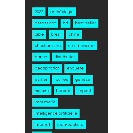
2022
archéologie
assassinat
bd
best-seller
bible
brésil
chine
christianisme
communisme
danse
distribution
décapitation
enquete
esther
fouilles
genèse
histoire
hérode
impact
imprimerie
intelligence artificielle
internet
jean-baptiste