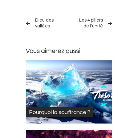
Navigation
TRÉSOR
TRÉSOR
dans
Dieu des
Les 4 piliers
QUOTIDIEN
QUOTIDIEN
PRÉCÉDENT
SUIVANT
vallées
de l’unité
les
trésors
quotidiens
Vous aimerez aussi
Pourquoi la souffrance ?