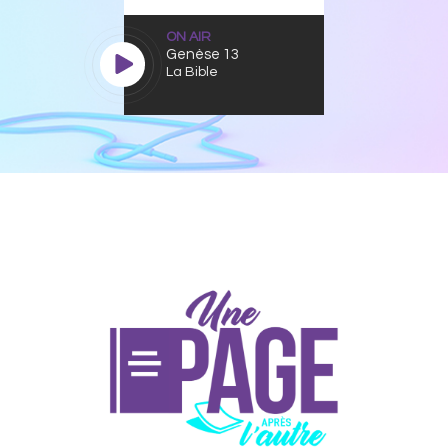
ON AIR
Genèse 13
La Bible