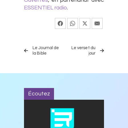
Ouvertes
, en partenariat avec
ESSENTIEL radio
.
Navigation
ÉMISSION
ÉMISSION
de
Le Journal de
Le verset du
PRÉCÉDENTE
SUIVANTE
la Bible
jour
l’article
Écoutez