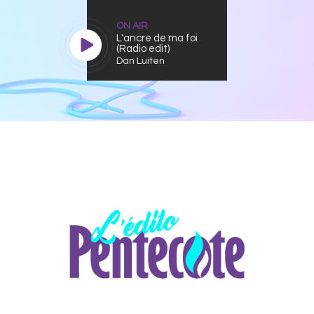
ON AIR
L'ancre de ma foi
(Radio edit)
Dan Luiten