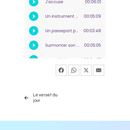
Navigation
ÉMISSION
de
Le verset du
PRÉCÉDENTE
jour
l’article